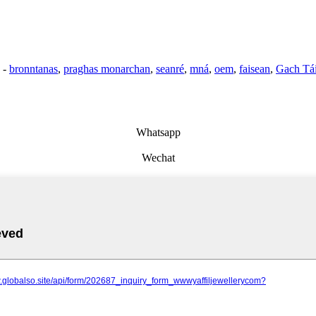
-
bronntanas
,
praghas monarchan
,
seanré
,
mná
,
oem
,
faisean
,
Gach Tá
Whatsapp
Wechat