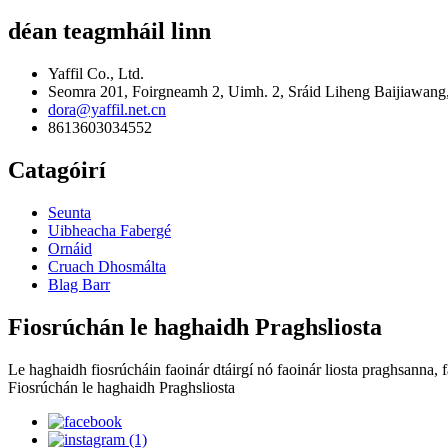
déan teagmháil linn
Yaffil Co., Ltd.
Seomra 201, Foirgneamh 2, Uimh. 2, Sráid Liheng Baijiawang
dora@yaffil.net.cn
8613603034552
Catagóirí
Seunta
Uibheacha Fabergé
Ornáid
Cruach Dhosmálta
Blag Barr
Fiosrúchán le haghaidh Praghsliosta
Le haghaidh fiosrúcháin faoinár dtáirgí nó faoinár liosta praghsanna, f
Fiosrúchán le haghaidh Praghsliosta