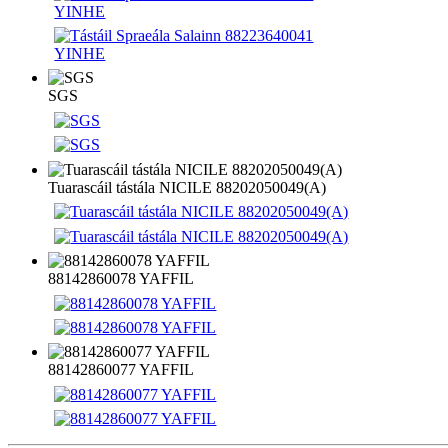
SGS
Tuarascáil tástála NICILE 88202050049(A)
88142860078 YAFFIL
88142860077 YAFFIL