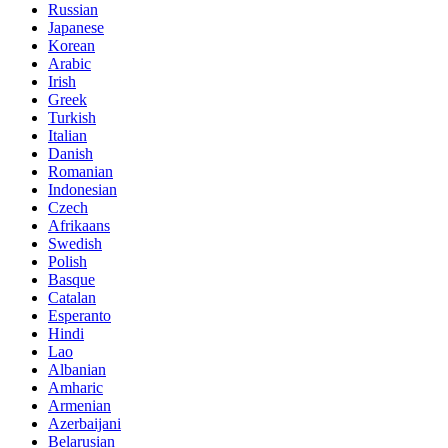
Russian
Japanese
Korean
Arabic
Irish
Greek
Turkish
Italian
Danish
Romanian
Indonesian
Czech
Afrikaans
Swedish
Polish
Basque
Catalan
Esperanto
Hindi
Lao
Albanian
Amharic
Armenian
Azerbaijani
Belarusian