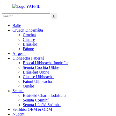
Baile
Cruach Dhosmálta
Crochta
Cluaise
Bráisléid
Fáinne
Airgead
Uibheacha Fabergé
Boscaí Uibheacha Impiriúla
Seunta Crochta Uibhe
Bráisléad Uibhe
Cluaise Uibheacha
Fáinní Uibheacha
Ornáid
Seunta
Bráisléid Charm Iodálacha
Seunta Coirníní
Seunta Lócéid Snámha
Seirbhísí OEM & ODM
Nuacht