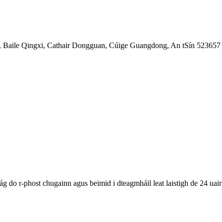
, Baile Qingxi, Cathair Dongguan, Cúige Guangdong, An tSín 523657
ág do r-phost chugainn agus beimid i dteagmháil leat laistigh de 24 uair