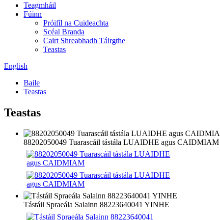
Teagmháil
Fúinn
Próifíl na Cuideachta
Scéal Branda
Cairt Shreabhadh Táirgthe
Teastas
English
Baile
Teastas
Teastas
88202050049 Tuarascáil tástála LUAIDHE agus CAIDMIAM
Tástáil Spraeála Salainn 88223640041 YINHE