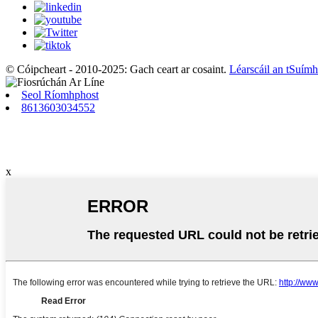
© Cóipcheart - 2010-2025: Gach ceart ar cosaint.
Léarscáil an tSuímh
Seol Ríomhphost
8613603034552
x