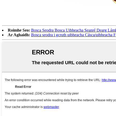
Roimhe Seo:
Bosca Seodra Bosca Uibheacha Seanré Dearg Lámh
Ar Aghaidh:
Bosca seodra i gcruth uibheacha Cásca/uibheacha 