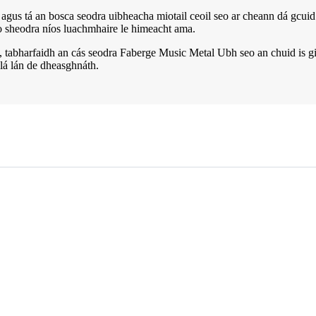
agus tá an bosca seodra uibheacha miotail ceoil seo ar cheann dá gcuid
o sheodra níos luachmhaire le himeacht ama.
sé, tabharfaidh an cás seodra Faberge Music Metal Ubh seo an chuid is gi
lá lán de dheasghnáth.