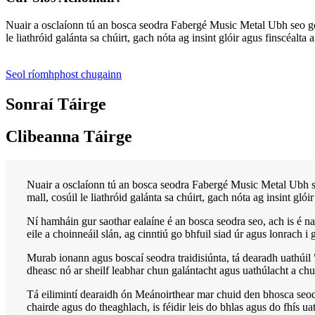
Nuair a osclaíonn tú an bosca seodra Fabergé Music Metal Ubh seo go
le liathróid galánta sa chúirt, gach nóta ag insint glóir agus finscéalta 
Seol ríomhphost chugainn
Sonraí Táirge
Clibeanna Táirge
Nuair a osclaíonn tú an bosca seodra Fabergé Music Metal Ubh s
mall, cosúil le liathróid galánta sa chúirt, gach nóta ag insint glói
Ní hamháin gur saothar ealaíne é an bosca seodra seo, ach is é n
eile a choinneáil slán, ag cinntiú go bhfuil siad úr agus lonrach i 
Murab ionann agus boscaí seodra traidisiúnta, tá dearadh uathúil
dheasc nó ar sheilf leabhar chun galántacht agus uathúlacht a chur
Tá eilimintí dearaidh ón Meánoirthear mar chuid den bhosca seodr
chairde agus do theaghlach, is féidir leis do bhlas agus do fhís uath