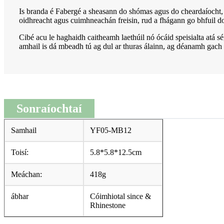
Is branda é Fabergé a sheasann do shómas agus do cheardaíocht, 
oidhreacht agus cuimhneachán freisin, rud a fhágann go bhfuil d
Cibé acu le haghaidh caitheamh laethúil nó ócáid ​​speisialta atá 
amhail is dá mbeadh tú ag dul ar thuras álainn, ag déanamh gach 
Sonraíochtaí
Samhail
YF05-MB12
Toisí:
5.8*5.8*12.5cm
Meáchan:
418g
ábhar
Cóimhiotal since &
Rhinestone