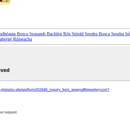
dhéanta Bosca Seasamh Bachlóg Rós Stóráil Seodra Bosca Seodra S
Fabergé Rúiseacha