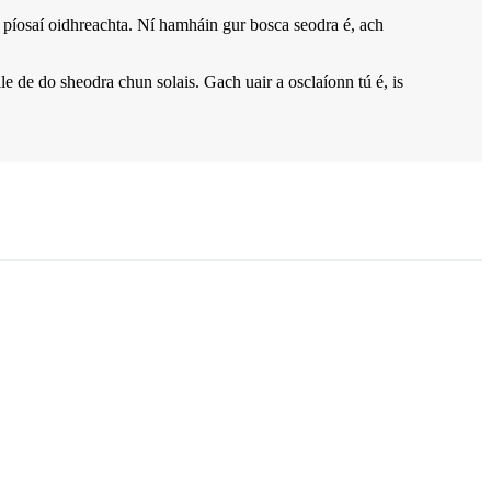
 píosaí oidhreachta. Ní hamháin gur bosca seodra é, ach
le de do sheodra chun solais. Gach uair a osclaíonn tú é, is