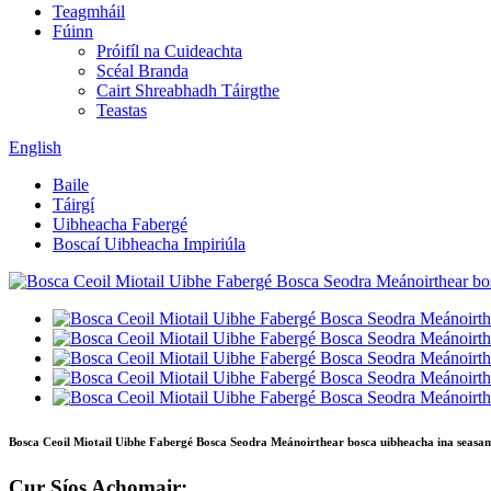
Teagmháil
Fúinn
Próifíl na Cuideachta
Scéal Branda
Cairt Shreabhadh Táirgthe
Teastas
English
Baile
Táirgí
Uibheacha Fabergé
Boscaí Uibheacha Impiriúla
Bosca Ceoil Miotail Uibhe Fabergé Bosca Seodra Meánoirthear bosca uibheacha ina seasa
Cur Síos Achomair: