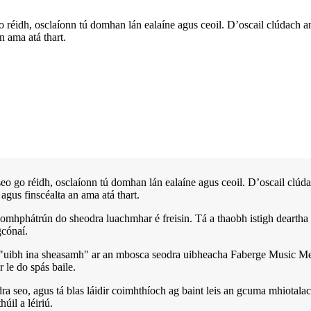
 réidh, osclaíonn tú domhan lán ealaíne agus ceoil. D’oscail clúdach a
an ama atá thart.
eo go réidh, osclaíonn tú domhan lán ealaíne agus ceoil. D’oscail clú
r agus finscéalta an ama atá thart.
aomhphátrún do sheodra luachmhar é freisin. Tá a thaobh istigh dearth
gcónaí.
 "uibh ina sheasamh" ar an mbosca seodra uibheacha Faberge Music Meta
 le do spás baile.
a seo, agus tá blas láidir coimhthíoch ag baint leis an gcuma mhiotala
úil a léiriú.