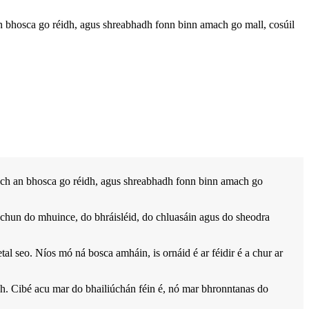
n bhosca go réidh, agus shreabhadh fonn binn amach go mall, cosúil
dach an bhosca go réidh, agus shreabhadh fonn binn amach go
a chun do mhuince, do bhráisléid, do chluasáin agus do sheodra
l seo. Níos mó ná bosca amháin, is ornáid é ar féidir é a chur ar
ch. Cibé acu mar do bhailiúchán féin é, nó mar bhronntanas do