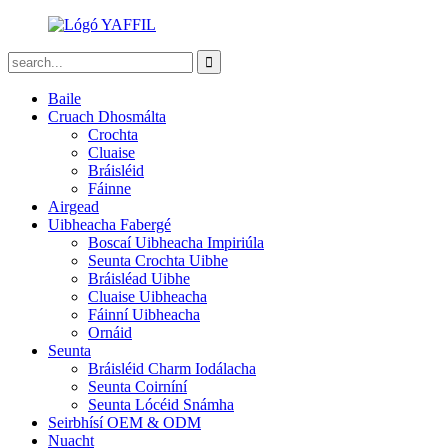
Baile
Cruach Dhosmálta
Crochta
Cluaise
Bráisléid
Fáinne
Airgead
Uibheacha Fabergé
Boscaí Uibheacha Impiriúla
Seunta Crochta Uibhe
Bráisléad Uibhe
Cluaise Uibheacha
Fáinní Uibheacha
Ornáid
Seunta
Bráisléid Charm Iodálacha
Seunta Coirníní
Seunta Lócéid Snámha
Seirbhísí OEM & ODM
Nuacht