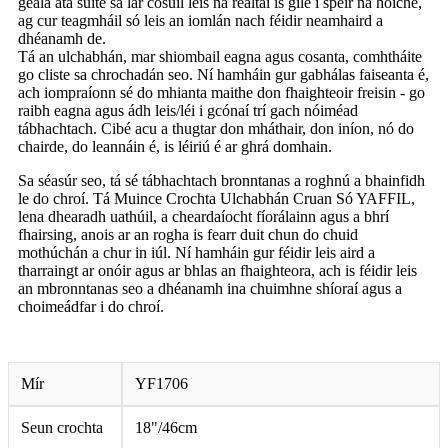
geala atá suite sa lár cosúil leis na réaltaí is gile i spéir na hoíche,
ag cur teagmháil só leis an iomlán nach féidir neamhaird a
dhéanamh de.
Tá an ulchabhán, mar shiombail eagna agus cosanta, comhtháite
go cliste sa chrochadán seo. Ní hamháin gur gabhálas faiseanta é,
ach iompraíonn sé do mhianta maithe don fhaighteoir freisin - go
raibh eagna agus ádh leis/léi i gcónaí trí gach nóiméad
tábhachtach. Cibé acu a thugtar don mháthair, don iníon, nó do
chairde, do leannáin é, is léiriú é ar ghrá domhain.
Sa séasúr seo, tá sé tábhachtach bronntanas a roghnú a bhainfidh
le do chroí. Tá Muince Crochta Ulchabhán Cruan Só YAFFIL,
lena dhearadh uathúil, a cheardaíocht fíorálainn agus a bhrí
fhairsing, anois ar an rogha is fearr duit chun do chuid
mothúchán a chur in iúl. Ní hamháin gur féidir leis aird a
tharraingt ar onóir agus ar bhlas an fhaighteora, ach is féidir leis
an mbronntanas seo a dhéanamh ina chuimhne shíoraí agus a
choimeádfar i do chroí.
Mír
YF1706
Seun crochta
18"/46cm