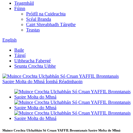
Teagmháil
Fúinn
Próifíl na Cuideachta
Scéal Branda
Cairt Shreabhadh Táirgthe
Teastas
English
Baile
Táirgí
Uibheacha Fabergé
Seunta Crochta Uibhe
Muince Crochta Ulchabhán Só Cruan YAFFIL Bronntanais Saoire Molta do Mhná