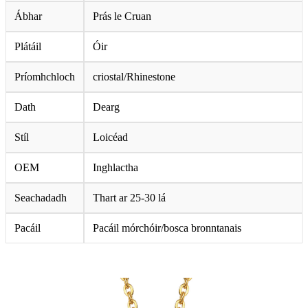
Ábhar
Prás le Cruan
Plátáil
Óir
Príomhchloch
criostal/Rhinestone
Dath
Dearg
Stíl
Loicéad
OEM
Inghlactha
Seachadadh
Thart ar 25-30 lá
Pacáil
Pacáil mórchóir/bosca bronntanais