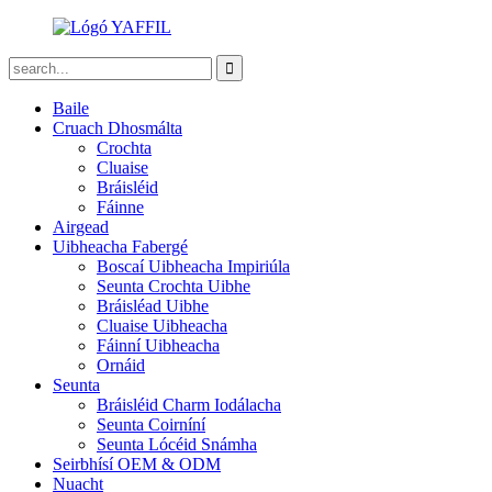
Baile
Cruach Dhosmálta
Crochta
Cluaise
Bráisléid
Fáinne
Airgead
Uibheacha Fabergé
Boscaí Uibheacha Impiriúla
Seunta Crochta Uibhe
Bráisléad Uibhe
Cluaise Uibheacha
Fáinní Uibheacha
Ornáid
Seunta
Bráisléid Charm Iodálacha
Seunta Coirníní
Seunta Lócéid Snámha
Seirbhísí OEM & ODM
Nuacht