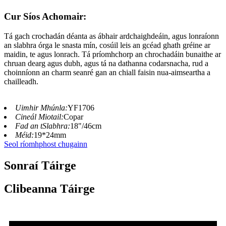
Cur Síos Achomair:
Tá gach crochadán déanta as ábhair ardchaighdeáin, agus lonraíonn
an slabhra órga le snasta mín, cosúil leis an gcéad ghath gréine ar
maidin, te agus lonrach. Tá príomhchorp an chrochadáin bunaithe ar
chruan dearg agus dubh, agus tá na dathanna codarsnacha, rud a
choinníonn an charm seanré gan an chiall faisin nua-aimseartha a
chailleadh.
Uimhir Mhúnla:
YF1706
Cineál Miotail:
Copar
Fad an tSlabhra:
18"/46cm
Méid:
19*24mm
Seol ríomhphost chugainn
Sonraí Táirge
Clibeanna Táirge