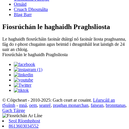
Ornáid
Cruach Dhosmálta
Blag Barr
Fiosrúchán le haghaidh Praghsliosta
Le haghaidh fiosrúcháin faoinár dtáirgí nó faoinár liosta praghsanna,
fág do r-phost chugainn agus beimid i dteagmháil leat laistigh de 24
uair an chloig.
Fiosrúchán le haghaidh Praghsliosta
© Cóipcheart - 2010-2025: Gach ceart ar cosaint.
Léarscáil an
tSuímh
-
mná
,
oem
,
seanré
,
praghas monarchan
,
faisean
,
bronntanas
,
Gach Táirge
Seol Ríomhphost
8613603034552