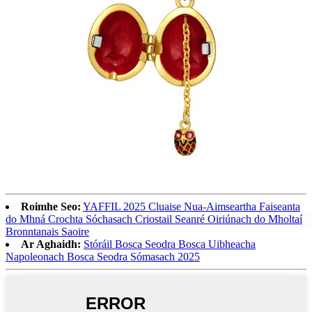
Roimhe Seo:
YAFFIL 2025 Cluaise Nua-Aimseartha Faiseanta
do Mhná Crochta Sóchasach Criostail Seanré Oiriúnach do Mholtaí
Bronntanais Saoire
Ar Aghaidh:
Stóráil Bosca Seodra Bosca Uibheacha
Napoleonach Bosca Seodra Sómasach 2025