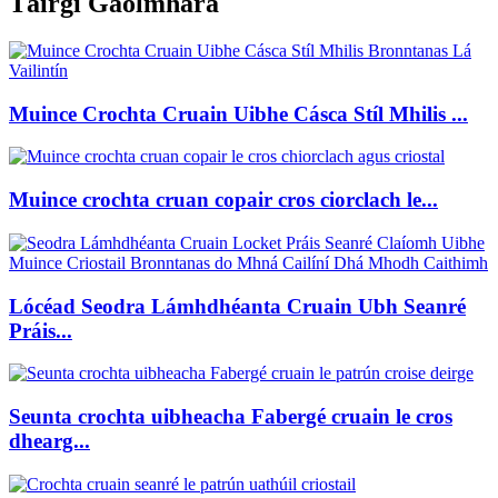
Táirgí Gaolmhara
Muince Crochta Cruain Uibhe Cásca Stíl Mhilis ...
Muince crochta cruan copair cros ciorclach le...
Lócéad Seodra Lámhdhéanta Cruain Ubh Seanré
Práis...
Seunta crochta uibheacha Fabergé cruain le cros
dhearg...