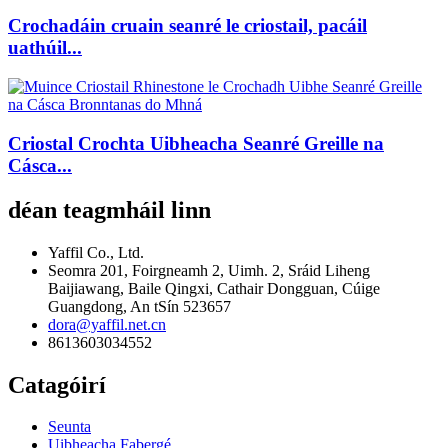
Crochadáin cruain seanré le criostail, pacáil
uathúil...
Criostal Crochta Uibheacha Seanré Greille na
Cásca...
déan teagmháil linn
Yaffil Co., Ltd.
Seomra 201, Foirgneamh 2, Uimh. 2, Sráid Liheng
Baijiawang, Baile Qingxi, Cathair Dongguan, Cúige
Guangdong, An tSín 523657
dora@yaffil.net.cn
8613603034552
Catagóirí
Seunta
Uibheacha Fabergé