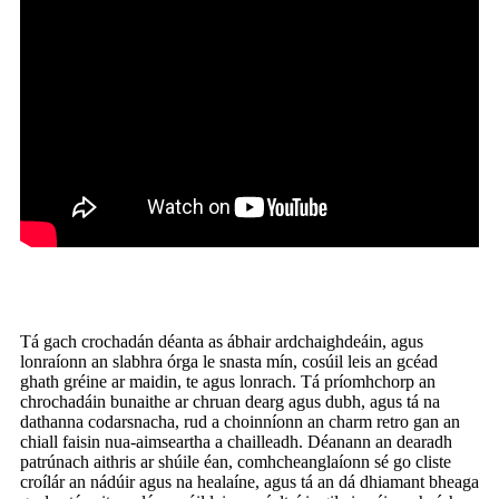
Tá gach crochadán déanta as ábhair ardchaighdeáin, agus
lonraíonn an slabhra órga le snasta mín, cosúil leis an gcéad
ghath gréine ar maidin, te agus lonrach. Tá príomhchorp an
chrochadáin bunaithe ar chruan dearg agus dubh, agus tá na
dathanna codarsnacha, rud a choinníonn an charm retro gan an
chiall faisin nua-aimseartha a chailleadh. Déanann an dearadh
patrúnach aithris ar shúile éan, comhcheanglaíonn sé go cliste
croílár an nádúir agus na healaíne, agus tá an dá dhiamant bheaga