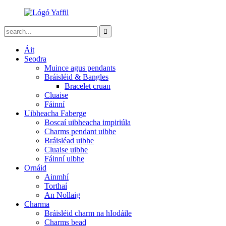
Áit
Seodra
Muince agus pendants
Bráisléid & Bangles
Bracelet cruan
Cluaise
Fáinní
Uibheacha Faberge
Boscaí uibheacha impiriúla
Charms pendant uibhe
Bráisléad uibhe
Cluaise uibhe
Fáinní uibhe
Ornáid
Ainmhí
Torthaí
An Nollaig
Charma
Bráisléid charm na hIodáile
Charms bead