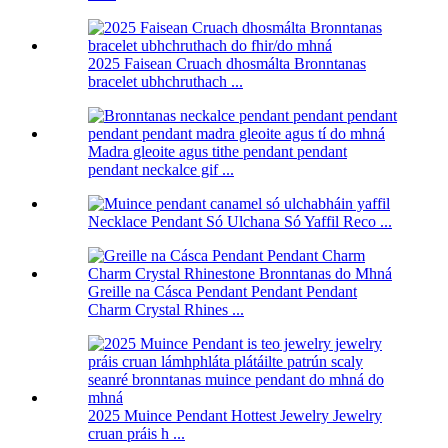
2025 Faisean Cruach dhosmálta Bronntanas
bracelet ubhchruthach ...
Madra gleoite agus tithe pendant pendant
pendant neckalce gif ...
Necklace Pendant Só Ulchana Só Yaffil Reco ...
Greille na Cásca Pendant Pendant Pendant
Charm Crystal Rhines ...
2025 Muince Pendant Hottest Jewelry Jewelry
cruan práis h ...