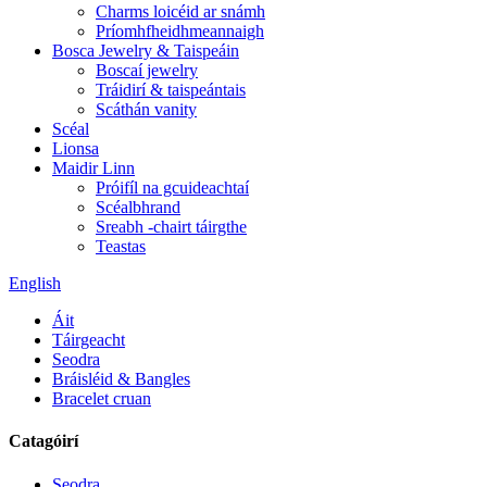
Charms loicéid ar snámh
Príomhfheidhmeannaigh
Bosca Jewelry & Taispeáin
Boscaí jewelry
Tráidirí & taispeántais
Scáthán vanity
Scéal
Lionsa
Maidir Linn
Próifíl na gcuideachtaí
Scéalbhrand
Sreabh -chairt táirgthe
Teastas
English
Áit
Táirgeacht
Seodra
Bráisléid & Bangles
Bracelet cruan
Catagóirí
Seodra