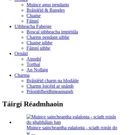
Muince agus pendants
Bráisléid & Bangles
Cluaise
Fáinní
Uibheacha Faberge
Boscaí uibheacha impiriúla
Charms pendant uibhe
Cluaise uibhe
Fáinní uibhe
Ornáid
Ainmhí
Torthaí
An Nollaig
Charma
Bráisléid charm na hIodáile
Charms loicéid ar snámh
Príomhfheidhmeannaigh
Táirgí Réadmhaoin
Muince saincheaptha ealaíonta - sciath roisín do
w ...