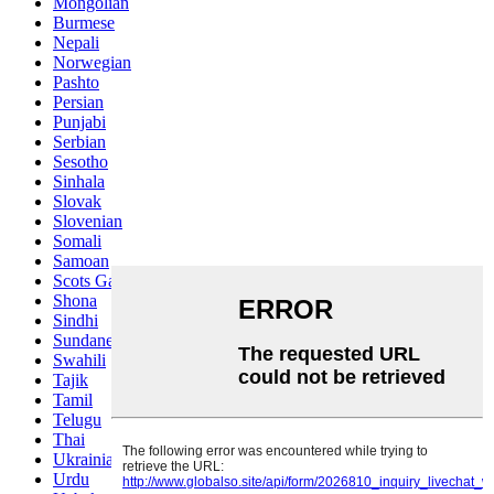
Mongolian
Burmese
Nepali
Norwegian
Pashto
Persian
Punjabi
Serbian
Sesotho
Sinhala
Slovak
Slovenian
Somali
Samoan
Scots Gaelic
Shona
Sindhi
Sundanese
Swahili
Tajik
Tamil
Telugu
Thai
Ukrainian
Urdu