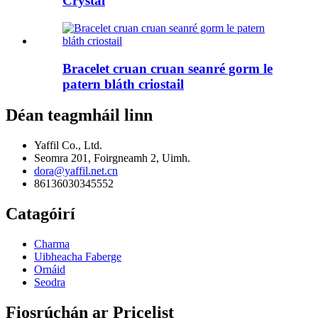
Crystal
Bracelet cruan cruan seanré gorm le
patern bláth criostail
Déan teagmháil linn
Yaffil Co., Ltd.
Seomra 201, Foirgneamh 2, Uimh.
dora@yaffil.net.cn
86136030345552
Catagóirí
Charma
Uibheacha Faberge
Ornáid
Seodra
Fiosrúchán ar Pricelist