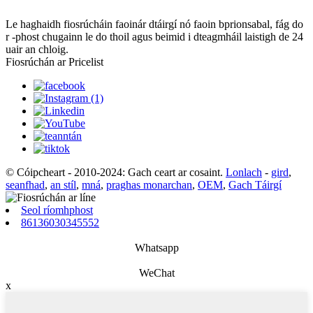
Le haghaidh fiosrúcháin faoinár dtáirgí nó faoin bprionsabal, fág do
r -phost chugainn le do thoil agus beimid i dteagmháil laistigh de 24
uair an chloig.
Fiosrúchán ar Pricelist
© Cóipcheart - 2010-2024: Gach ceart ar cosaint.
Lonlach
-
gird
,
seanfhad
,
an stíl
,
mná
,
praghas monarchan
,
OEM
,
Gach Táirgí
Seol ríomhphost
86136030345552
Whatsapp
WeChat
x