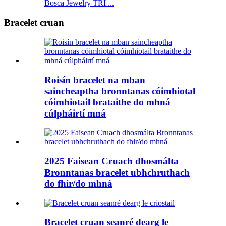
Bosca Jewelry TRI ...
Bracelet cruan
Roisín bracelet na mban
saincheaptha bronntanas cóimhiotal
cóimhiotail brataithe do mhná
cúlpháirtí mná
2025 Faisean Cruach dhosmálta
Bronntanas bracelet ubhchruthach
do fhir/do mhná
Bracelet cruan seanré dearg le