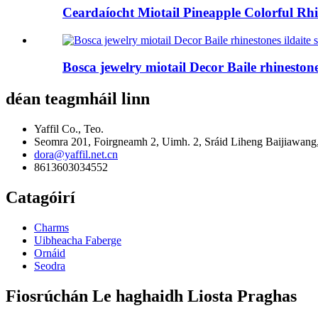
Ceardaíocht Miotail Pineapple Colorful Rh
Bosca jewelry miotail Decor Baile rhineston
déan teagmháil linn
Yaffil Co., Teo.
Seomra 201, Foirgneamh 2, Uimh. 2, Sráid Liheng Baijiawang
dora@yaffil.net.cn
8613603034552
Catagóirí
Charms
Uibheacha Faberge
Ornáid
Seodra
Fiosrúchán Le haghaidh Liosta Praghas