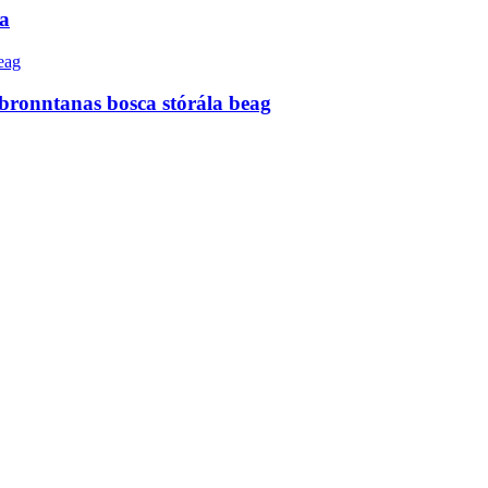
ga
a bronntanas bosca stórála beag