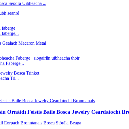
sca Seodra Uibheacha ...
 faberge...
a Faberge...
cha Tri...
 Ornáidí Feistis Baile Bosca Jewelry Ceardaíocht Br