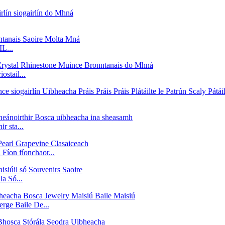
L...
stail...
r sta...
Fíon fíonchaor...
a Só...
rge Baile De...