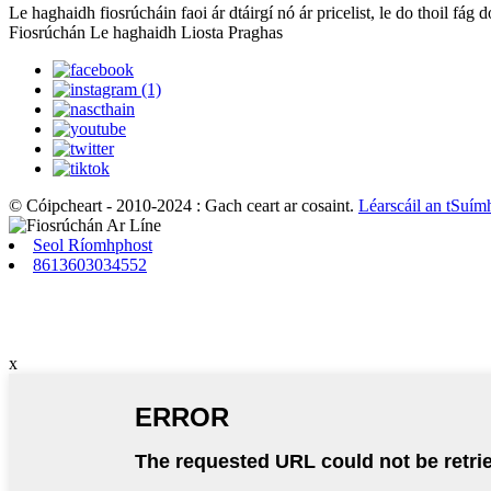
Le haghaidh fiosrúcháin faoi ár dtáirgí nó ár pricelist, le do thoil fág
Fiosrúchán Le haghaidh Liosta Praghas
© Cóipcheart - 2010-2024 : Gach ceart ar cosaint.
Léarscáil an tSuím
Seol Ríomhphost
8613603034552
x