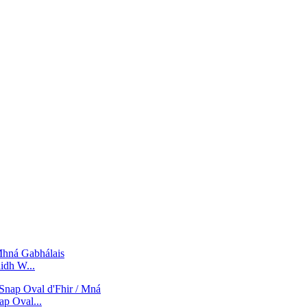
idh W...
ap Oval...