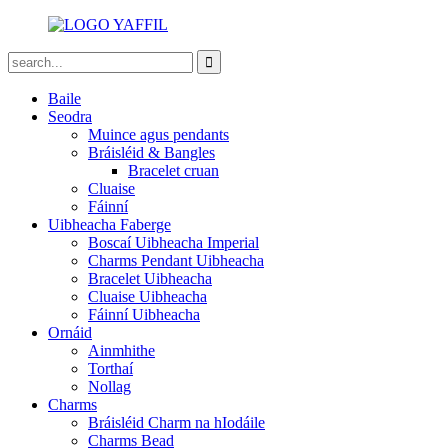
Baile
Seodra
Muince agus pendants
Bráisléid & Bangles
Bracelet cruan
Cluaise
Fáinní
Uibheacha Faberge
Boscaí Uibheacha Imperial
Charms Pendant Uibheacha
Bracelet Uibheacha
Cluaise Uibheacha
Fáinní Uibheacha
Ornáid
Ainmhithe
Torthaí
Nollag
Charms
Bráisléid Charm na hIodáile
Charms Bead