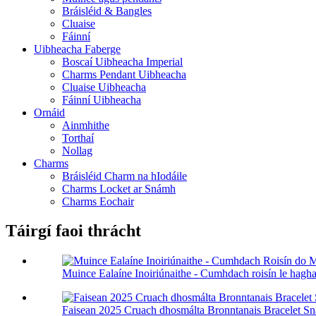
Bráisléid & Bangles
Cluaise
Fáinní
Uibheacha Faberge
Boscaí Uibheacha Imperial
Charms Pendant Uibheacha
Cluaise Uibheacha
Fáinní Uibheacha
Ornáid
Ainmhithe
Torthaí
Nollag
Charms
Bráisléid Charm na hIodáile
Charms Locket ar Snámh
Charms Eochair
Táirgí faoi thrácht
Muince Ealaíne Inoiriúnaithe - Cumhdach roisín le hagha
Faisean 2025 Cruach dhosmálta Bronntanais Bracelet Sn