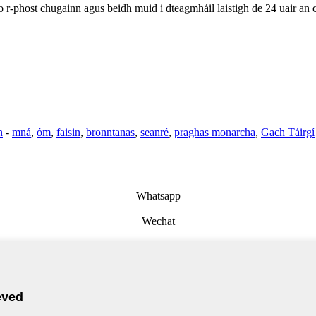
 do r-phost chugainn agus beidh muid i dteagmháil laistigh de 24 uair an 
h
-
mná
,
óm
,
faisin
,
bronntanas
,
seanré
,
praghas monarcha
,
Gach Táirgí
Whatsapp
Wechat