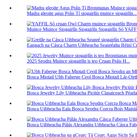
Madra gleoite agus Práis Tí siogairlín muince siogairlín...
Muince Muince Siogairlín Siogairlín Siogairlín Só YAFFI
Eangach na Cásca Charm Uibheacha Seanréalta Réiní Crio
2025 Seodra Muince siogairlín is teo Cruan Práis H...
Bosca Miotail Ubh Faberge Ceol Bosca Miotail Lár-Oirthi
Bosca Jewelry Lily Uibheacha Pictiúr Clasaiceach Péarla 
Bosca Uibheacha Eala Bosca Seodra Corcra Bois Maisiúl
Bosca Uibheacha Pálás Alexandra Uibheacha Cásca Fabe