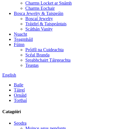
Charms Locket ar Snámh
Charms Eochair
Bosca Jewelry & Taispeáin
Boscaí Jewelry
Tráidirí & Taispeántais
Scáthán Vanity
Nuacht
Teagmháil
Fúinn
Próifíl na Cuideachta
Scéal Branda
Sreabhchairt Táirgeachta
Teastas
English
Baile
Táirgí
Ornáid
Torthaí
Catagóirí
Seodra
Muince agus pendants