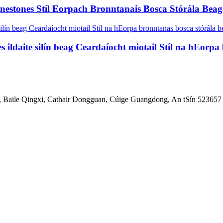
inestones Stíl Eorpach Bronntanais Bosca Stórála Bea
es ildaite silín beag Ceardaíocht miotail Stíl na hEorp
, Baile Qingxi, Cathair Dongguan, Cúige Guangdong, An tSín 523657