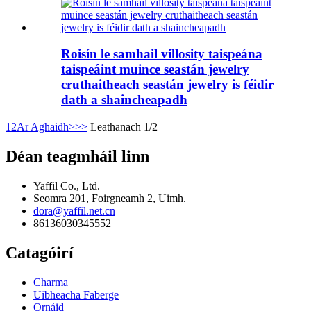
Roisín le samhail villosity taispeána
taispeáint muince seastán jewelry
cruthaitheach seastán jewelry is féidir
dath a shaincheapadh
1
2
Ar Aghaidh>
>>
Leathanach 1/2
Déan teagmháil linn
Yaffil Co., Ltd.
Seomra 201, Foirgneamh 2, Uimh.
dora@yaffil.net.cn
86136030345552
Catagóirí
Charma
Uibheacha Faberge
Ornáid