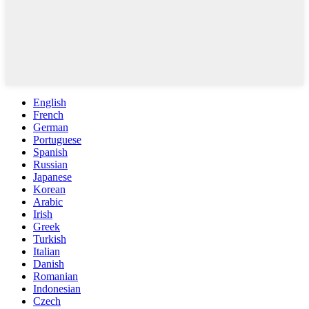
English
French
German
Portuguese
Spanish
Russian
Japanese
Korean
Arabic
Irish
Greek
Turkish
Italian
Danish
Romanian
Indonesian
Czech