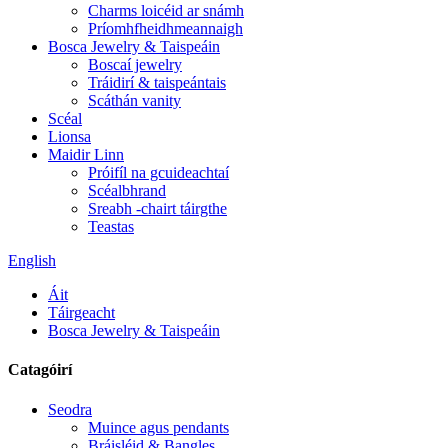
Charms loicéid ar snámh
Príomhfheidhmeannaigh
Bosca Jewelry & Taispeáin
Boscaí jewelry
Tráidirí & taispeántais
Scáthán vanity
Scéal
Lionsa
Maidir Linn
Próifíl na gcuideachtaí
Scéalbhrand
Sreabh -chairt táirgthe
Teastas
English
Áit
Táirgeacht
Bosca Jewelry & Taispeáin
Catagóirí
Seodra
Muince agus pendants
Bráisléid & Bangles