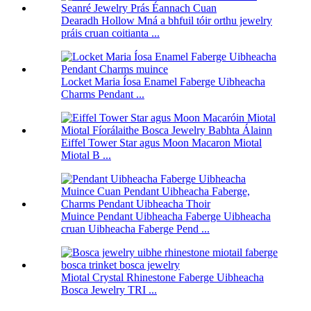
Dearadh Hollow Mná a bhfuil tóir orthu jewelry
práis cruan coitianta ...
Locket Maria Íosa Enamel Faberge Uibheacha
Charms Pendant ...
Eiffel Tower Star agus Moon Macaron Miotal
Miotal B ...
Muince Pendant Uibheacha Faberge Uibheacha
cruan Uibheacha Faberge Pend ...
Miotal Crystal Rhinestone Faberge Uibheacha
Bosca Jewelry TRI ...