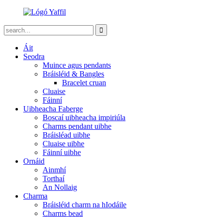
Áit
Seodra
Muince agus pendants
Bráisléid & Bangles
Bracelet cruan
Cluaise
Fáinní
Uibheacha Faberge
Boscaí uibheacha impiriúla
Charms pendant uibhe
Bráisléad uibhe
Cluaise uibhe
Fáinní uibhe
Ornáid
Ainmhí
Torthaí
An Nollaig
Charma
Bráisléid charm na hIodáile
Charms bead