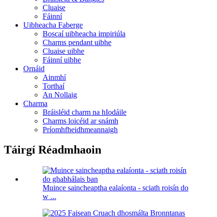
Cluaise
Fáinní
Uibheacha Faberge
Boscaí uibheacha impiriúla
Charms pendant uibhe
Cluaise uibhe
Fáinní uibhe
Ornáid
Ainmhí
Torthaí
An Nollaig
Charma
Bráisléid charm na hIodáile
Charms loicéid ar snámh
Príomhfheidhmeannaigh
Táirgí Réadmhaoin
Muince saincheaptha ealaíonta - sciath roisín do
w ...