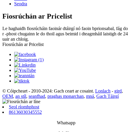
Seodra
Fiosrúchán ar Pricelist
Le haghaidh fiosrúcháin faoinár dtáirgí nó faoin bprionsabal, fág do
r -phost chugainn le do thoil agus beimid i dteagmháil laistigh de 24
uair an chloig.
Fiosrúchán ar Pricelist
© Cóipcheart - 2010-2024: Gach ceart ar cosaint.
Lonlach
-
gird
,
OEM
,
an stíl
,
seanfhad
,
praghas monarchan
,
mná
,
Gach Táirgí
Seol ríomhphost
86136030345552
Whatsapp