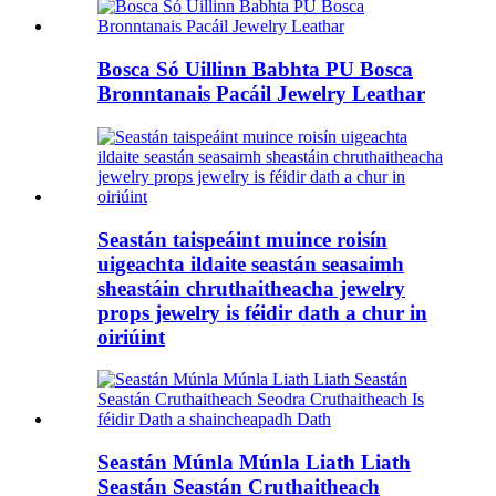
Bosca Só Uillinn Babhta PU Bosca
Bronntanais Pacáil Jewelry Leathar
Seastán taispeáint muince roisín
uigeachta ildaite seastán seasaimh
sheastáin chruthaitheacha jewelry
props jewelry is féidir dath a chur in
oiriúint
Seastán Múnla Múnla Liath Liath
Seastán Seastán Cruthaitheach