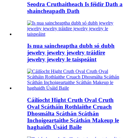
Seodra Cruthaitheach Is féidir Dath a
shaincheapadh Dath
Is nua saincheaptha dubh só dubh
jewelry jewelry jewelry tráidire
jewelry jewelry le taispeáint
Cáilíocht Hight Cruth Oval Cruth
Oval Scátháin Rothlaithe Cruach
Dhosmálta Scáthán Scáthán
Inchoigeartaithe Scáthán Makeup le
haghaidh Úsáid Baile